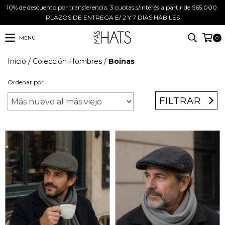
10% de descuento por transferencia. 3 cuotas s/interés a partir de $65.000.
PLAZOS DE ENTREGA E/ 2 Y 7 DIAS HÁBILES
MENÚ
0
Inicio
/
Colección Hombres
/
Boinas
Ordenar por
FILTRAR