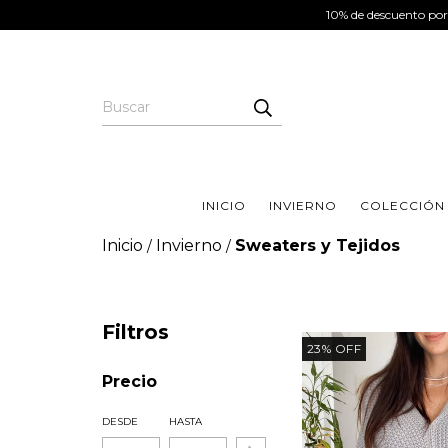
10% de descuento por
INICIO
INVIERNO
COLECCIÓN
Inicio
Invierno
Sweaters y Tejidos
/
/
Filtros
23
%
OFF
Precio
DESDE
HASTA