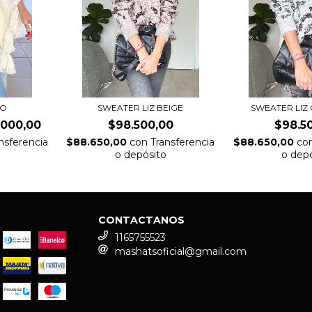
DO
SWEATER LIZ BEIGE
SWEATER LIZ
.000,00
$98.500,00
$98.5
nsferencia
$88.650,00
con
Transferencia
$88.650,00
co
o depósito
o dep
CONTACTANOS
1165755523
mashatsoficial@gmail.com