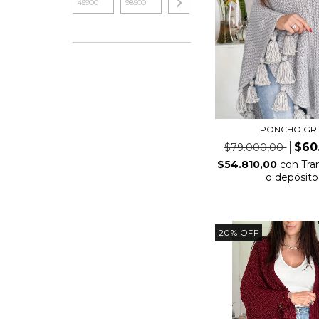
PONCHO GRI
$60
$79.000,00
$54.810,00
con
Tra
o depósito
20
%
OFF