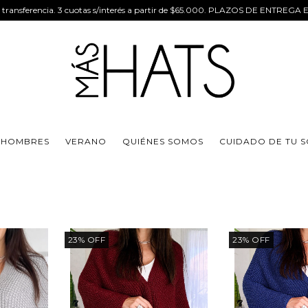
 transferencia. 3 cuotas s/interés a partir de $65.000. PLAZOS DE ENTREGA 
 HOMBRES
VERANO
QUIÉNES SOMOS
CUIDADO DE TU 
23
%
OFF
23
%
OFF