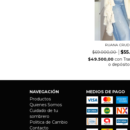
RUANA CRU
$55
$69.000,00
$49.500,00
con
Tra
o depósito
NAVEGACIÓN
MEDIOS DE PAGO
Productos
Quienes Somos
Cuidado de tu
sombrero
Politica de Cambio
Contacto