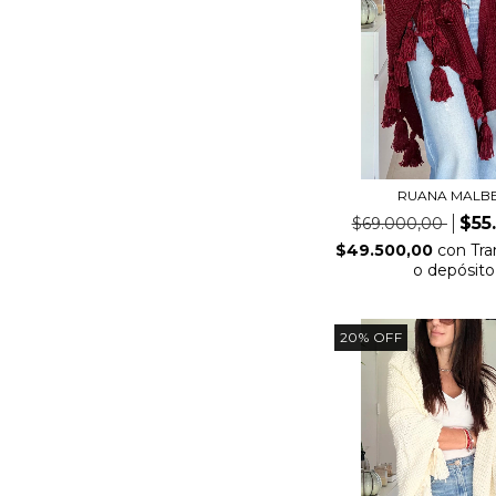
RUANA MALB
$55
$69.000,00
$49.500,00
con
Tra
o depósito
20
%
OFF