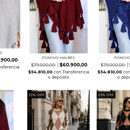
S
PONCHO MALBEC
PONCHO
.900,00
$60.900,00
$79.000,00
$79.000,00
nsferencia
$54.810,00
con
Transferencia
$54.810,00
co
o depósito
o dep
23
%
OFF
23
%
OFF