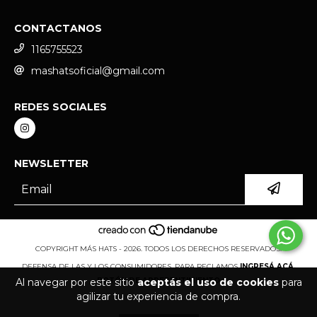
CONTACTANOS
1165755523
mashatsoficial@gmail.com
REDES SOCIALES
NEWSLETTER
COPYRIGHT MÁS HATS - 2026. TODOS LOS DERECHOS RESERVADOS.
DEFENSA DE LAS Y LOS CONSUMIDORES. PARA RECLAMOS
INGRESÁ ACÁ.
BOTÓN DE ARREPENTIMIENTO
Al navegar por este sitio
aceptás el uso de cookies
para
agilizar tu experiencia de compra.