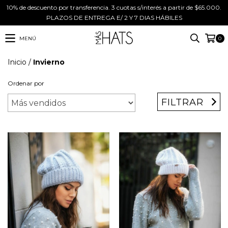
10% de descuento por transferencia. 3 cuotas s/interés a partir de $65.000.
PLAZOS DE ENTREGA E/ 2 Y 7 DIAS HÁBILES
MENÚ
0
Inicio
/
Invierno
Ordenar por
FILTRAR