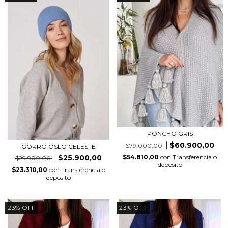
PONCHO GRIS
$60.900,00
$79.000,00
GORRO OSLO CELESTE
$54.810,00
con
Transferencia o
$25.900,00
$29.900,00
depósito
$23.310,00
con
Transferencia o
depósito
23
%
OFF
23
%
OFF